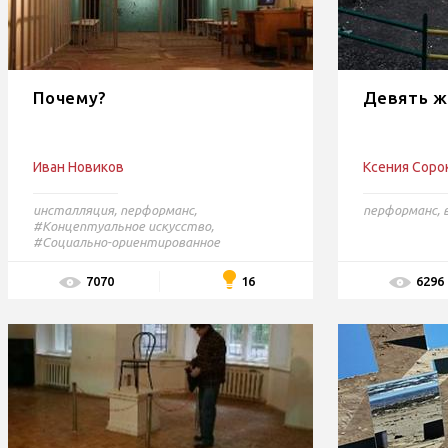
Почему?
Девять 
Иван Новиков
Ксения Соро
инсталляция
,
перформанс
,
перформанс
,
#Концептуальное искусство,
#Социально-ориентированное
искусство,
#Research based art
16
7070
6296