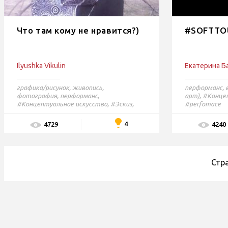
Что там кому не нравится?)
#SOFTTO
Ilyushka Vikulin
Екатерина Б
графика/рисунок
,
живопись
,
перформанс
,
фотография
,
перформанс
,
арт),
#Концеп
#Концептуальное искусство,
#Эскиз,
#perfomace
#Набросок,
#Абстракция
4
4729
4240
Стр