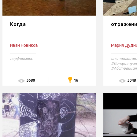
Когда
отражени
Иван Новиков
Мария Дудн
перформанс
инсталляция
#Концептуаль
#Абстракция
16
5680
5048