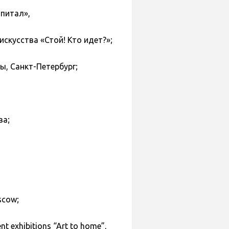
апитал»,
скусства «Стой! Кто идет?»;
, Санкт-Петербург;
ва;
scow;
t exhibitions “Art to home”,