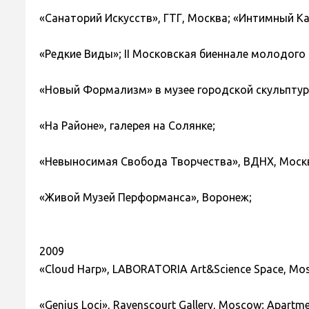
«Санаторий Искусств», ГТГ, Москва; «Интимный К
«Редкие Виды»; II Московская биеннале молодого и
«Новый Формализм» в музее городской скульптуры
«На Районе», галерея на Солянке;
«Невыносимая Свобода Творчества», ВДНХ, Моск
«Живой Музей Перформанса», Воронеж;
2009
«Cloud Harp», LABORATORIA Art&Science Space, Mo
«Genius Loci», Ravenscourt Gallery, Moscow; Apartmen