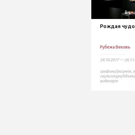
Рождая чуд
Рубежа Вековъ
24.10.2017 — 26.11
графика/рисунок
,
скульптура/объек
видеоарт