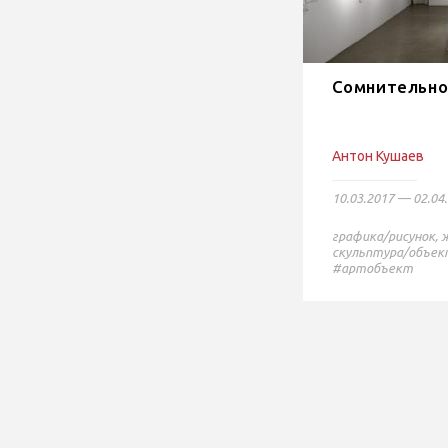
Сомнительно
Антон Кушаев
10.03.2017 — 02.04
графика/рисунок
,
скульптура/объек
#артобъект