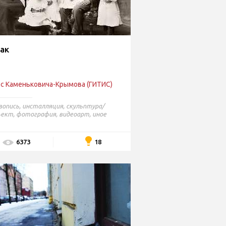
ак
рс Каменьковича-Крымова (ГИТИС)
вопись
,
инсталляция
,
скульптура/
ъект
,
фотография
,
видеоарт
,
иное
18
6373