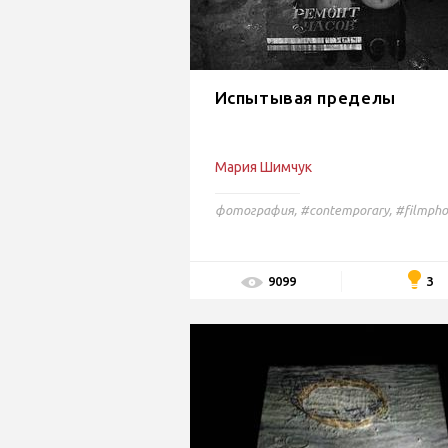
Испытывая пределы
Мария Шимчук
фотография
,
#contemporary,
#filmpho
3
9099