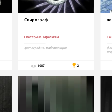
Спирограф
по
Екатерина Тараскина
Са
фотография
,
#Абстракция
фо
иск
2
6087