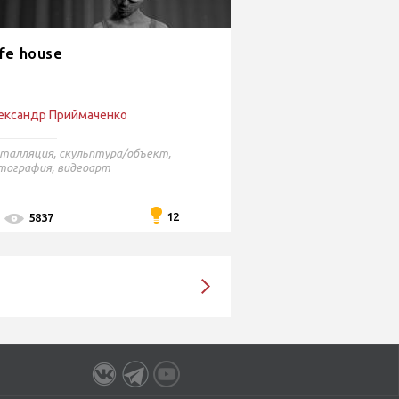
fe house
ександр Приймаченко
сталляция
,
скульптура/объект
,
тография
,
видеоарт
12
5837