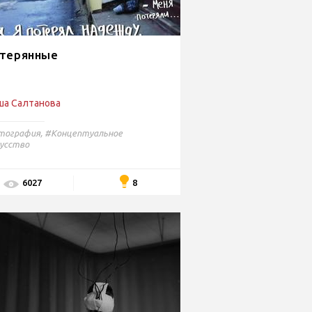
терянные
ша Салтанова
тография
,
#Концептуальное
усство
8
6027