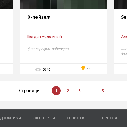
0-пейзаж
Sa
Богдан Абложный
Ал
фотография
,
видеоарт
ин
фо
13
5945
Страницы:
1
2
3
...
5
УДОЖНИКИ
ЭКСПЕРТЫ
О ПРОЕКТЕ
ПРЕССА