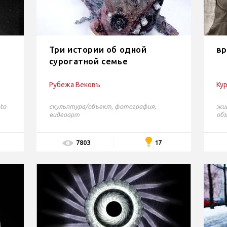
Три истории об одной
вр
сурогатной семье
Рубежа Вековъ
Ку
to
скульптура/объект
,
фотография
,
жи
видеоарт
об
17
7803