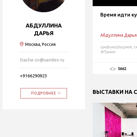
Время идти ку
АБДУЛЛИНА
ДАРЬЯ
Абдуллина Дарья
Москва, Россия
графика/рисунок
,
с
#Пэинт
Dasha-zv@yandex.ru
5662
+9166290923
ВЫСТАВКИ НА 
ПОДРОБНЕЕ