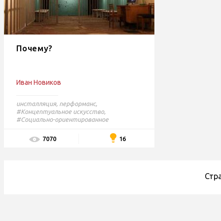
Почему?
Иван Новиков
инсталляция
,
перформанс
,
#Концептуальное искусство,
#Социально-ориентированное
искусство,
#Research based art
16
7070
Стр