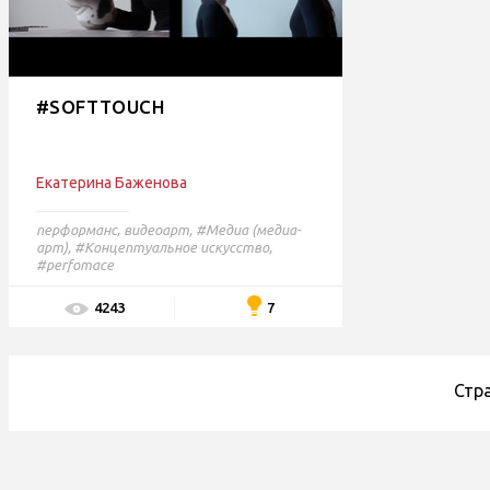
#SOFTTOUCH
Екатерина Баженова
перформанс
,
видеоарт
,
#Медиа (медиа-
арт),
#Концептуальное искусство,
#perfomace
7
4243
Стр