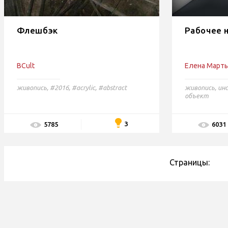
Флешбэк
Рабочее 
BCult
Елена Март
живопись
,
#2016,
#acrylic,
#abstract
живопись
,
ин
объект
3
5785
6031
Страницы: