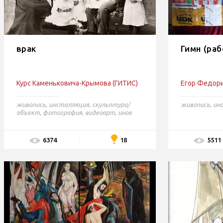
врак
Гимн (раб
Курс Каменьковича-Крымова (ГИТИС)
Егор Федор
живопись
,
инсталляция
,
скульптура/
живопись
,
ин
объект
,
фотография
,
видеоарт
,
иное
18
6374
5511