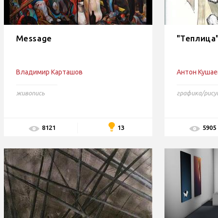
Message
"Теплица
Владимир Карташов
Антон Кушае
живопись
графика/рису
13
8121
5905