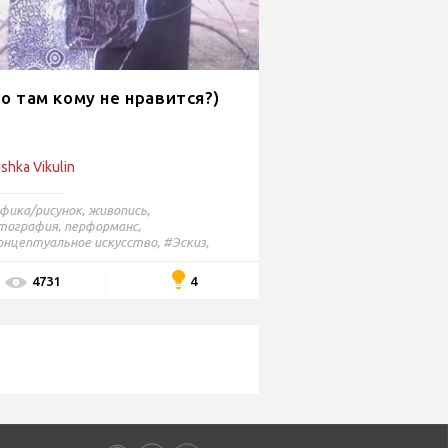
о там кому не нравится?)
ushka Vikulin
фика/рисунок
,
живопись
,
тография
,
перформанс
,
нцептуальное искусство,
#Эскиз,
абросок,
#Абстракция
4
4731