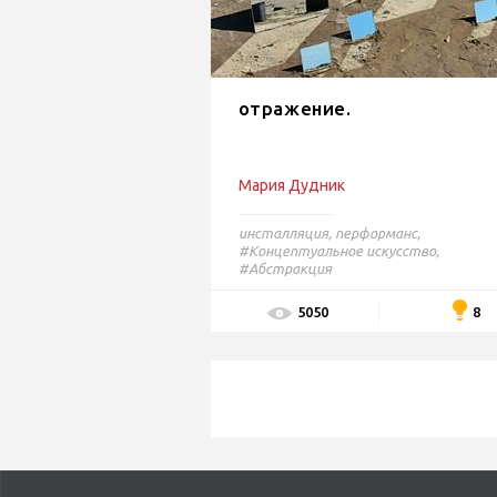
отражение.
Мария Дудник
инсталляция
,
перформанс
,
#Концептуальное искусство,
#Абстракция
8
5050