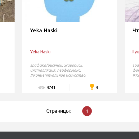
Yeka Haski
Чт
Yeka Haski
Ily
графика/рисунок
,
живопись
,
гра
инсталляция
,
перформанс
,
фо
#Концептуальное искусство,
#Ко
#Абстракция
#Н
4
4741
Страницы:
1