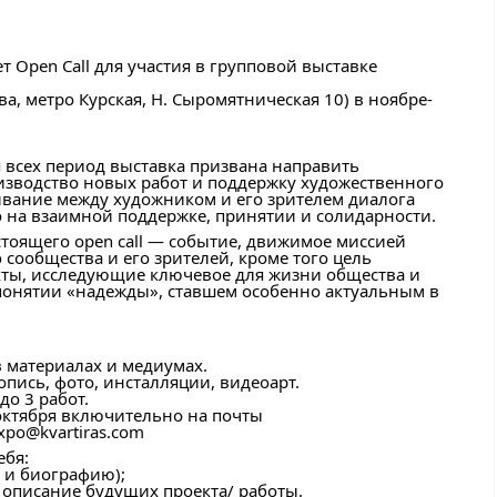
т Open Call для участия в групповой выставке
ва, метро Курская, Н. Сыромятническая 10) в ноябре-
 всех период выставка призвана направить
изводство новых работ и поддержку художественного
ивание между художником и его зрителем диалога
 на взаимной поддержке, принятии и солидарности.
стоящего open call — событие, движимое миссией
сообщества и его зрителей, кроме того цель
кты, исследующие ключевое для жизни общества и
 понятии «надежды», ставшем особенно актуальным в
 материалах и медиумах.
пись, фото, инсталляции, видеоарт.
до 3 работ.
октября включительно на почты
xpo@kvartiras.com
ебя:
 и биографию);
 описание будущих проекта/ работы.