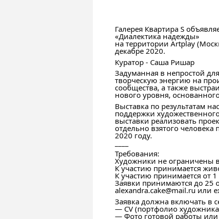
Галерея Квартира S объявляе
«Диалектика надежды»
на территории Artplay (Моск
декабре 2020.
Куратор - Саша Ришар
Задуманная в непростой для
творческую энергию на про
сообщества, а также выстра
нового уровня, основанного
Выставка по результатам на
поддержки художественного 
выставки реализовать прое
отдельно взятого человека
2020 году.
____
Требования:
Художники не ограничены в
К участию принимается живо
К участию принимается от 1 
Заявки принимаются до 25 
alexandra.cake@mail.ru или e
Заявка должна включать в с
— CV (портфолио художника
— Фото готовой работы или