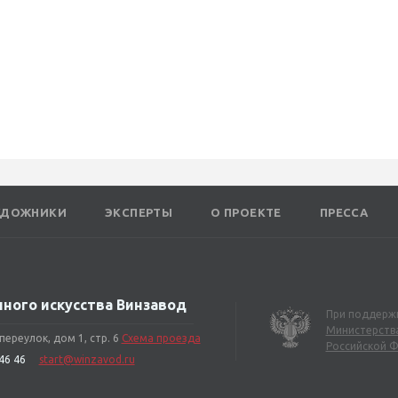
УДОЖНИКИ
ЭКСПЕРТЫ
О ПРОЕКТЕ
ПРЕССА
ного искусства Винзавод
При поддерж
Министерства
ереулок, дом 1, стр. 6
Схема проезда
Российской 
46 46
start@winzavod.ru