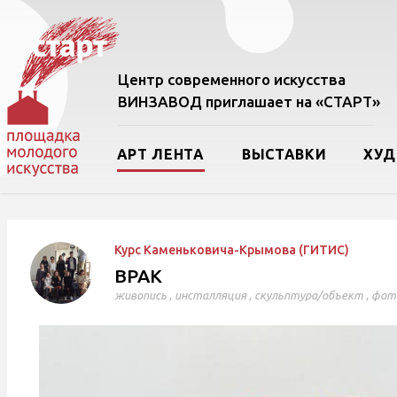
Центр современного искусства
ВИНЗАВОД приглашает на «СТАРТ»
АРТ ЛЕНТА
ВЫСТАВКИ
ХУ
Курс Каменьковича-Крымова (ГИТИС)
ВРАК
живопись
,
инсталляция
,
скульптура/объект
,
фот